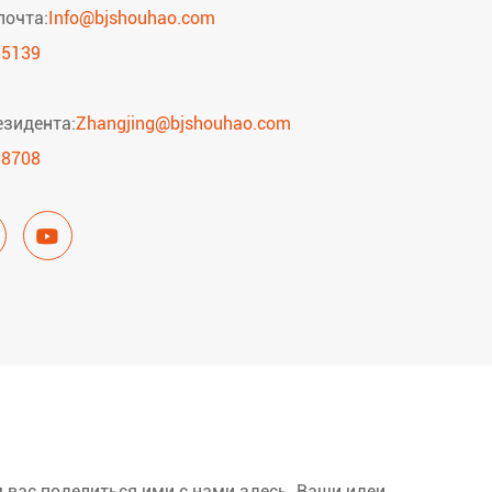
почта:
Info@bjshouhao.com
95139
езидента:
Zhangjing@bjshouhao.com
58708

м вас поделиться ими с нами здесь. Ваши идеи