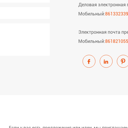
Деловая электронная 
Мобильный:
86133233
Электронная почта пр
Мобильный:
86182105



Если у вас есть предложения или идеи, мы приглашае