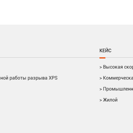
КЕЙС
>
Высокая ско
ьной работы разрыва XPS
>
Коммерческ
>
Промышлен
>
Жилой