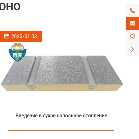
SOHO




2025-01.03

Введение в сухое напольное отопление