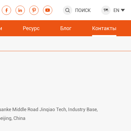
ПОИСК
EN







и
Ресурс
Блог
Контакты
anke Middle Road Jinqiao Tech, Industry Base,
eijing, China