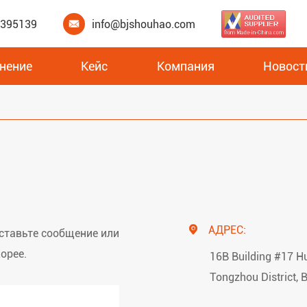
3395139
info@bjshouhao.com

нение
Кейс
Компания
Новост
Изоляционные плиты для теплого пола XPS
АДРЕС:

оставьте сообщение или
орее.
16B Building #17 Hu
Tongzhou District, B