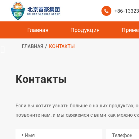
+86-1332

Главная
Продукция
Приме
Экструдированный полистирол Совет
Высокая доска хранения холодной комнаты удельной работы разрыва XPS
Структурные изолированные панели
Интегрированная панель стены
ГЛАВНАЯ
КОНТАКТЫ

Контакты
Если вы хотите узнать больше о наших продуктах, 
позвоните нам, и мы свяжемся с вами как можно ск