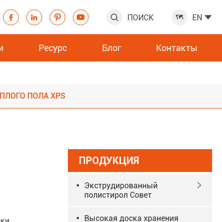
ПОИСК
EN







и
Ресурс
Блог
Контакты
ола XPS
ПЛОГО ПОЛА XPS
ПРОДУКЦИЯ
Экструдированный

p
полистирол Совет
Высокая доска хранения
ски