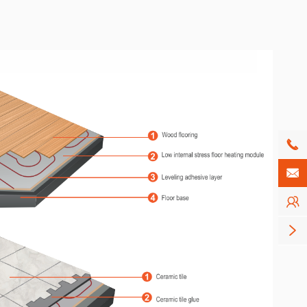



