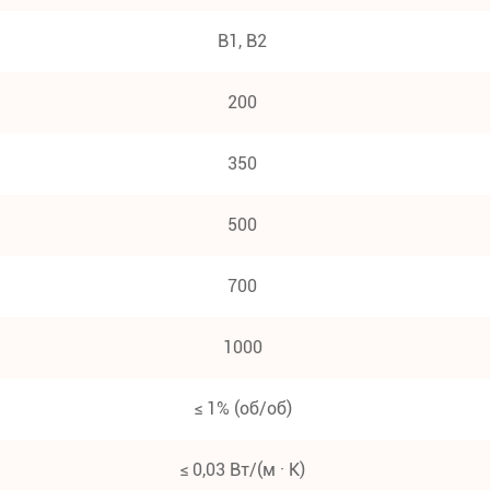
В1, В2
200
350
500
700
1000
≤ 1% (об/об)
≤ 0,03 Вт/(м · К)