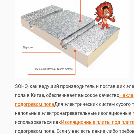
SOHO, как ведущий производитель и поставщик эле
пола в Китае, обеспечивает высокое качество
Накла
подогревом пола
Для электрических систем сухого 
напольные электронагревательные изоляционные 
использоваться как
Изоляционные плиты под плит
подогревом пола. Если у вас есть какие-либо требов