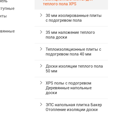
нель
теплого пола XPS
ступные

30 мм изолированные плиты
литы
с подогревом пола
евянные

35 мм наложение теплого
пола доски

Теплоизоляционные плиты с
подогревом пола 40 мм

Доски изоляции теплого пола
50 мм

XPS полы с подогревом
Деревянные напольные
доски

ЭПС напольная плитка Бакер
Отопление изоляции доски