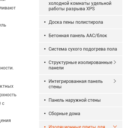
холодной комнаты удельной
бливают
работы разрыва XPS
Доска пены полистирола
уль
Бетонная панель AAC/блок
Система сухого подогрева пола
Структурные изолированные

ности.
панели
Интегрированная панель

ектных
стены
ерхность
Панель наружной стены
 с
Сборные дома
щения
Изоляционные плиты для
