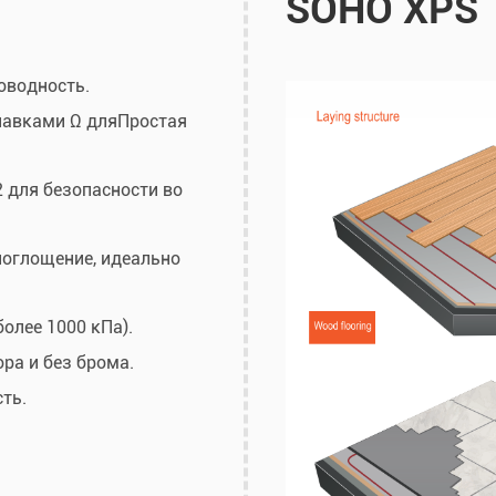
SOHO XPS
оводность
.
навками Ω для
Простая
 для безопасности во
поглощение, идеально
олее 1000 кПа).
ра и без брома.
ть.