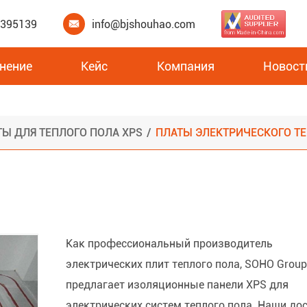
3395139
info@bjshouhao.com

нение
Кейс
Компания
Новост
электрического теплого п
Изоляционные плиты для теплого пола XPS
Ы ДЛЯ ТЕПЛОГО ПОЛА XPS
ПЛАТЫ ЭЛЕКТРИЧЕСКОГО ТЕ
Как профессиональный производитель
электрических плит теплого пола, SOHO Grou
предлагает изоляционные панели XPS для
электрических систем теплого пола. Наши до