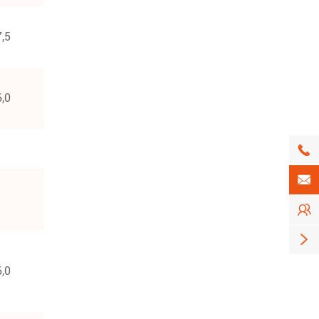
7,5
6,0




6,0