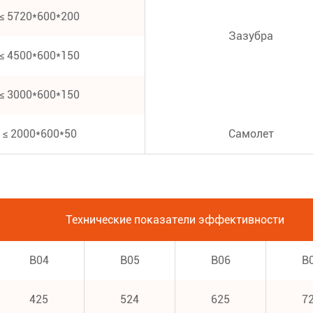
≤ 5720*600*200
Зазубра
≤ 4500*600*150
≤ 3000*600*150
≤ 2000*600*50
Самолет
Технические показатели эффективности
В04
В05
В06
В
425
524
625
7