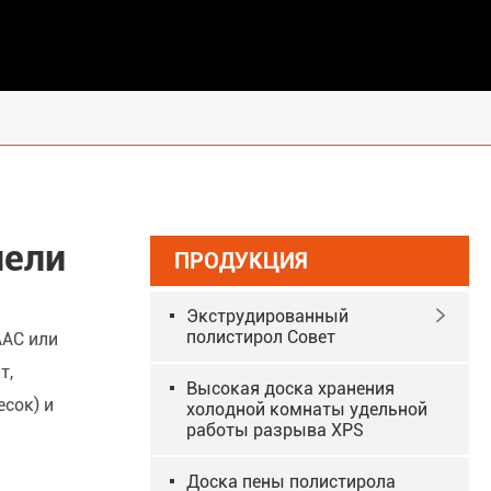
нели
ПРОДУКЦИЯ
Экструдированный

полистирол Совет
AAC или
т,
Высокая доска хранения
сок) и
холодной комнаты удельной
работы разрыва XPS
Доска пены полистирола