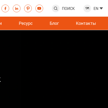
ПОИСК
EN







и
Ресурс
Блог
Контакты
к