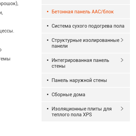
рошок),
Бетонная панель AAC/блок
и,
Система сухого подогрева пола
цессы.
Структурные изолированные

панели
ю
стемы
Интегрированная панель

стены
Панель наружной стены
Сборные дома
Изоляционные плиты для

теплого пола XPS