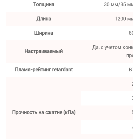
Толщина
30 мм/35 мм/
Длина
1200 мм/
Ширина
60 
Да, с учетом конкр
Настраиваемый
прое
Пламя-рейтинг retardant
В1, 
20
35
Прочность на сжатие (кПа)
50
70