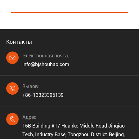
Контакты
Электронная почта:

info@bjshouhao.com
Вызов:

+86-13323395139
Адрес:

16B Building #17 Huanke Middle Road Jinqiao
Tech, Industry Base, Tongzhou District, Beijing,