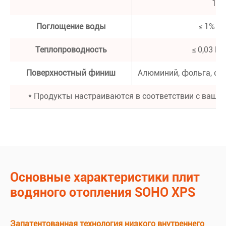
100
Поглощение воды
≤ 1% (о
Теплопроводность
≤ 0,03 Вт/
Поверхностный финиш
Алюминий, фольга, отр
* Продукты настраиваются в соответствии с ваши
Основные характеристики плит
водяного отопления SOHO XPS
Запатентованная технология низкого внутреннего